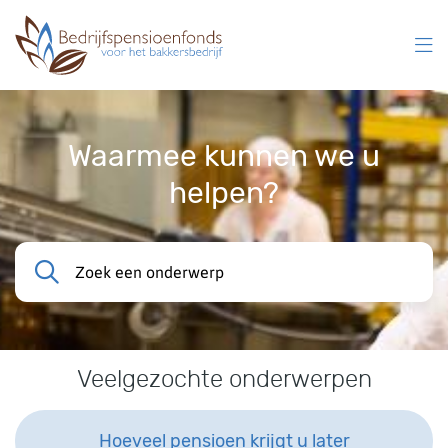
Overslaan
en
naar
inhoud
gaan
Waarmee kunnen we u
helpen?
Zoek een onderwerp
Veelgezochte onderwerpen
Hoeveel pensioen krijgt u later