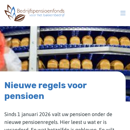
Overslaan
en
naar
inhoud
gaan
Nieuwe regels voor
pensioen
Sinds 1 januari 2026 valt uw pensioen onder de
nieuwe pensioenregels. Hier leest u wat er is
veranderd. En wat hetzelfde is gebleven. En wilt