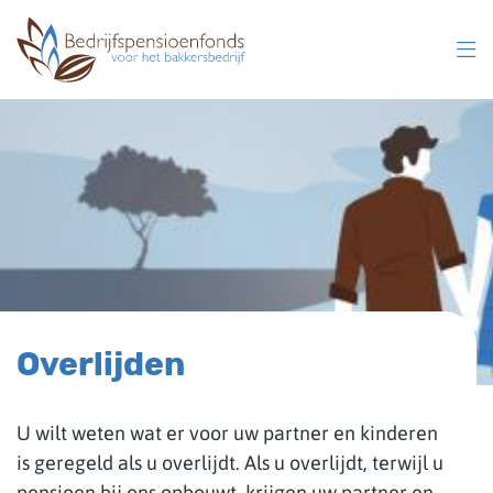
Overslaan
en
naar
inhoud
gaan
Overlijden
U wilt weten wat er voor uw partner en kinderen
is geregeld als u overlijdt. Als u overlijdt, terwijl u
pensioen bij ons opbouwt, krijgen uw partner en