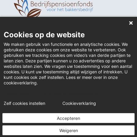
Home
Cookies op de website
Contact
We maken gebruik van functionele en analytische cookies. We
gebruiken deze cookies om onze website te verbeteren. Ook
Actueel
gebruiken we tracking cookies om video’s van derde partijen te
laten zien. Deze partijen kunnen u zo advertenties op andere
websites laten zien. We vragen uw toestemming voor een aantal
Inloggen
cookies. U kunt uw toestemming altijd wijzigen of intrekken. U
kunt cookies ook zelf instellen. Lees er meer over in onze
Downloads
cookieverklaring.
Klacht indienen
Webanalyse
A/B-tests en personalisering
Zelf cookies instellen
Cookieverklaring
© Bakkers Pensioenfonds
Accepteren
Weigeren
Disclaimer
Privacystatement
Cookiebeleid
Cookies instellen