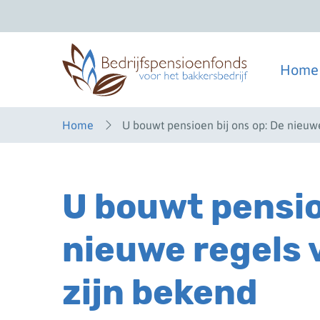
Overslaan
en
naar
inhoud
gaan
Home
Home
U bouwt pensioen bij ons op: De nieuw
U bouwt pensio
nieuwe regels 
zijn bekend