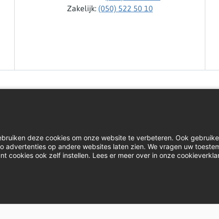
Zakelijk:
(050) 522 50 10
Home
Inlog
ebruiken deze cookies om onze website te verbeteren. Ook gebruik
Contact
Down
u zo advertenties op andere websites laten zien. We vragen uw toest
nt cookies ook zelf instellen. Lees er meer over in onze cookieverkla
Actueel
Klach
Disclaimer
P