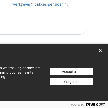
werkgever@bakkerspensioen.nl
gen
en we tracking cookies om
loads
Accepteren
emming voor een aantal
ring.
t indienen
Weigeren
rivacystatement
Cookiebeleid
Cookies instellen
Powered by